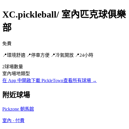
XC.pickleball/ 室內匹克球俱樂
部
免費
📍環境舒適 📍停車方便 📍冷氣開放 📍24小時
2
球場數量
室內
場地類型
在 App 中開啟
下載 PickleTown
查看所有球場
→
附近球場
Pickzone 朝馬館
室內
·
付費