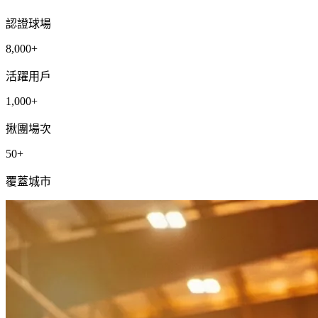
認證球場
8,000+
活躍用戶
1,000+
揪團場次
50+
覆蓋城市