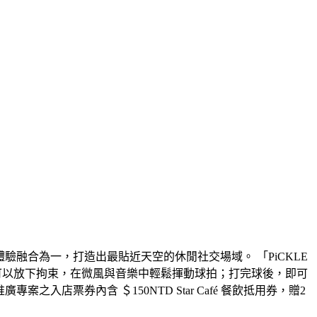
動體驗融合為一，打造出最貼近天空的休閒社交場域。 「PiCKLE
間，人們可以放下拘束，在微風與音樂中輕鬆揮動球拍；打完球後，即可
店票券內含 ＄150NTD Star Café 餐飲抵用券，贈2