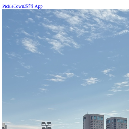
PickleTown
取得 App