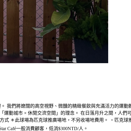
品 15 樓。 我們將遼闊的高空視野、微醺的精緻餐飲與充滿活力的運
，響應勤美生活「運動城市 × 休閒交流空間」的理念。 在日落月升之
 ＊此球場為匹克球推廣場地，不另收場地費用。 ・匹克球推廣專案之入
Café一般消費顧客，低消$300NTD/人。