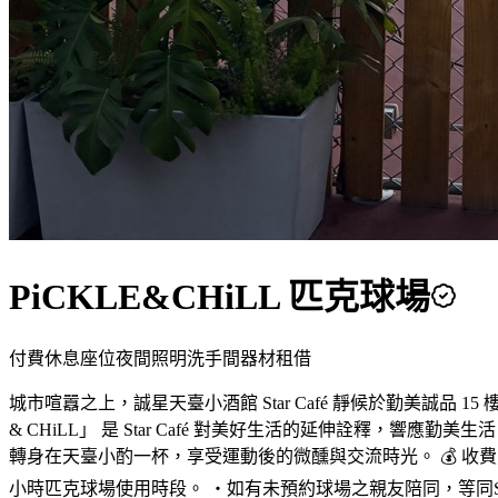
PiCKLE&CHiLL 匹克球場
付費
休息座位
夜間照明
洗手間
器材租借
城市喧囂之上，誠星天臺小酒館 Star Café 靜候於勤美誠
& CHiLL」 是 Star Café 對美好生活的延伸詮釋
轉身在天臺小酌一杯，享受運動後的微醺與交流時光。 💰 收費方式
小時匹克球場使用時段。 ・如有未預約球場之親友陪同，等同Star 