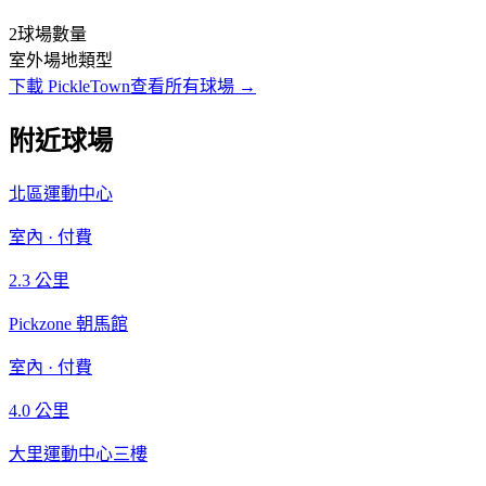
2
球場數量
室外
場地類型
下載 PickleTown
查看所有球場
→
附近球場
北區運動中心
室內
·
付費
2.3
公里
Pickzone 朝馬館
室內
·
付費
4.0
公里
大里運動中心三樓