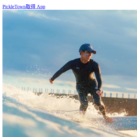
PickleTown
取得 App