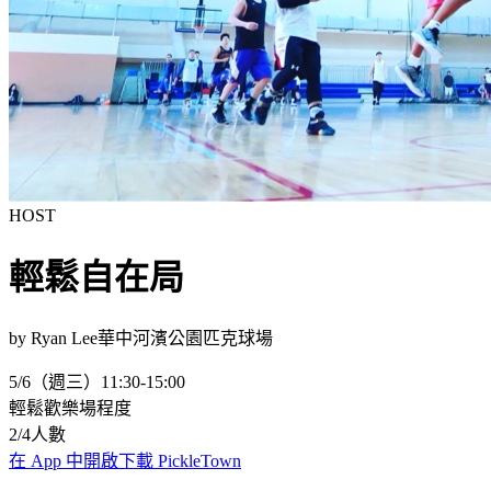
HOST
輕鬆自在局
by
Ryan Lee
華中河濱公園匹克球場
5/6（週三）
11:30-15:00
輕鬆歡樂場
程度
2
/
4
人數
在 App 中開啟
下載 PickleTown