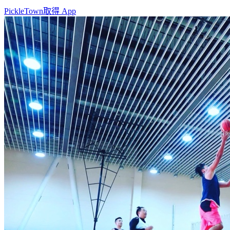
PickleTown
取得 App