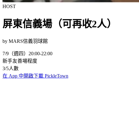
HOST
屏東信義場（可再收2人）
by
MARS
信義羽球館
7/9（週四）
20:00-22:00
新手友善場
程度
3
/
5
人數
在 App 中開啟
下載 PickleTown