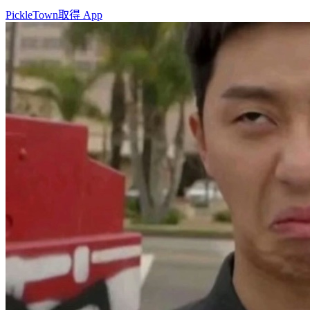
PickleTown
取得 App