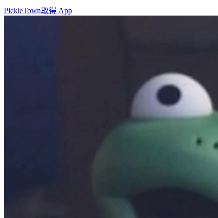
PickleTown
取得 App