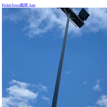
PickleTown
取得 App