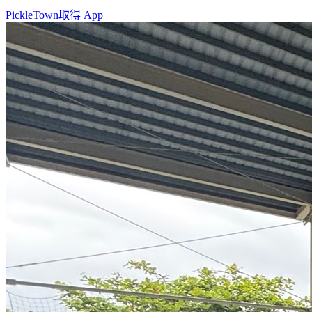
PickleTown
取得 App