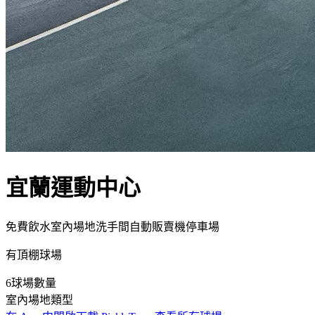
宜蘭運動中心
免費
飲水
室內場地
洗手間
自動販賣機
停車場
有頂棚球場
6
球場數量
室內
場地類型