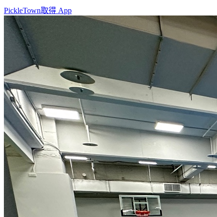
PickleTown
取得 App