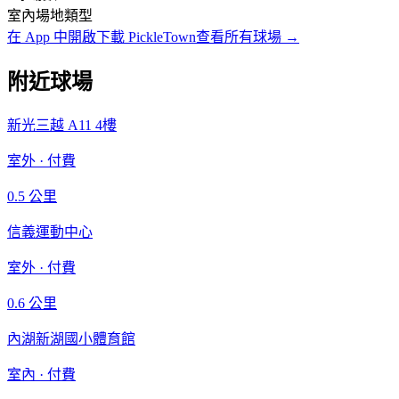
室內
場地類型
在 App 中開啟
下載 PickleTown
查看所有球場
→
附近球場
新光三越 A11 4樓
室外
·
付費
0.5
公里
信義運動中心
室外
·
付費
0.6
公里
內湖新湖國小體育館
室內
·
付費