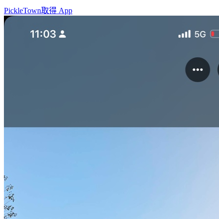
PickleTown
取得 App