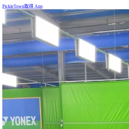
PickleTown
取得 App