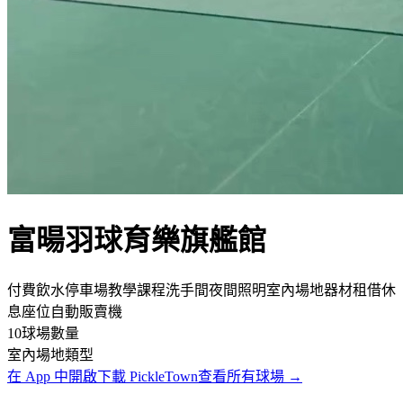
富暘羽球育樂旗艦館
付費
飲水
停車場
教學課程
洗手間
夜間照明
室內場地
器材租借
休
息座位
自動販賣機
10
球場數量
室內
場地類型
在 App 中開啟
下載 PickleTown
查看所有球場
→