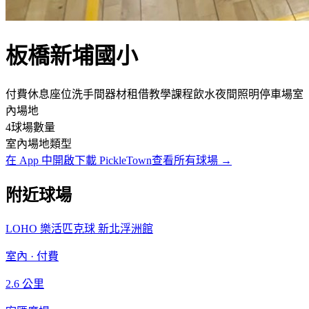
板橋新埔國小
付費
休息座位
洗手間
器材租借
教學課程
飲水
夜間照明
停車場
室
內場地
4
球場數量
室內
場地類型
在 App 中開啟
下載 PickleTown
查看所有球場
→
附近球場
LOHO 樂活匹克球 新北浮洲館
室內
·
付費
2.6
公里