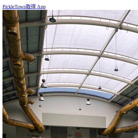
PickleTown
取得 App