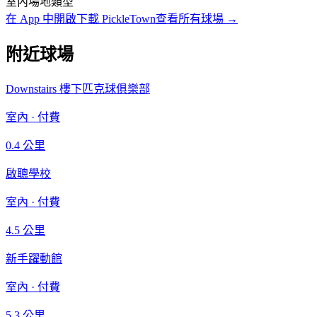
室內
場地類型
在 App 中開啟
下載 PickleTown
查看所有球場
→
附近球場
Downstairs 樓下匹克球俱樂部
室內
·
付費
0.4
公里
啟聰學校
室內
·
付費
4.5
公里
新手躍動館
室內
·
付費
5.3
公里