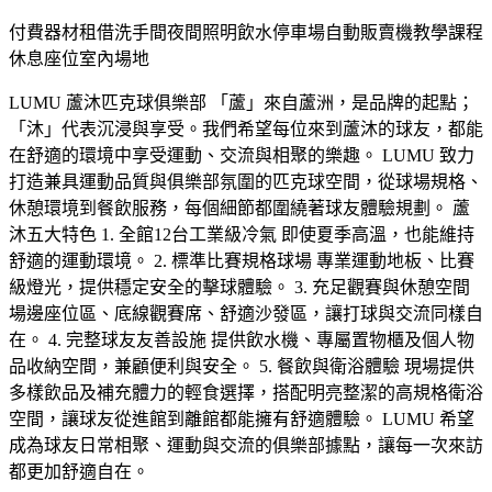
付費
器材租借
洗手間
夜間照明
飲水
停車場
自動販賣機
教學課程
休息座位
室內場地
LUMU 蘆沐匹克球俱樂部 「蘆」來自蘆洲，是品牌的起點；
「沐」代表沉浸與享受。我們希望每位來到蘆沐的球友，都能
在舒適的環境中享受運動、交流與相聚的樂趣。 LUMU 致力
打造兼具運動品質與俱樂部氛圍的匹克球空間，從球場規格、
休憩環境到餐飲服務，每個細節都圍繞著球友體驗規劃。 蘆
沐五大特色 1. 全館12台工業級冷氣 即使夏季高溫，也能維持
舒適的運動環境。 2. 標準比賽規格球場 專業運動地板、比賽
級燈光，提供穩定安全的擊球體驗。 3. 充足觀賽與休憩空間
場邊座位區、底線觀賽席、舒適沙發區，讓打球與交流同樣自
在。 4. 完整球友友善設施 提供飲水機、專屬置物櫃及個人物
品收納空間，兼顧便利與安全。 5. 餐飲與衛浴體驗 現場提供
多樣飲品及補充體力的輕食選擇，搭配明亮整潔的高規格衛浴
空間，讓球友從進館到離館都能擁有舒適體驗。 LUMU 希望
成為球友日常相聚、運動與交流的俱樂部據點，讓每一次來訪
都更加舒適自在。