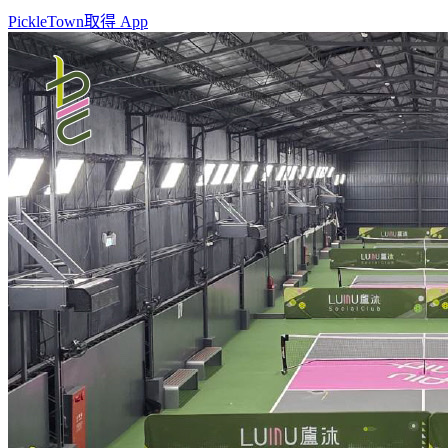
PickleTown
取得 App