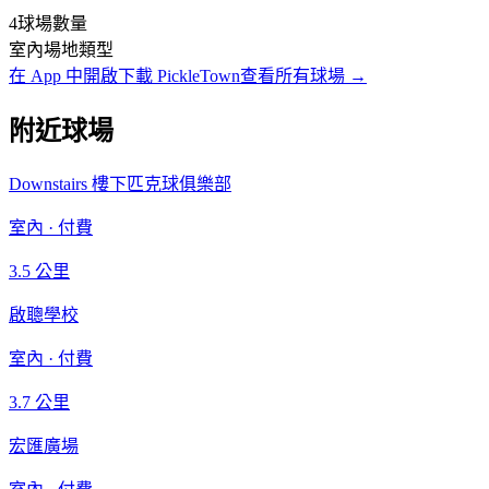
4
球場數量
室內
場地類型
在 App 中開啟
下載 PickleTown
查看所有球場
→
附近球場
Downstairs 樓下匹克球俱樂部
室內
·
付費
3.5
公里
啟聰學校
室內
·
付費
3.7
公里
宏匯廣場