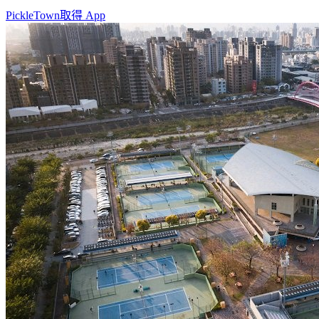
PickleTown
取得 App