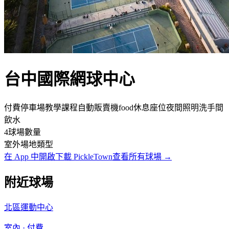
台中國際網球中心
付費
停車場
教學課程
自動販賣機
food
休息座位
夜間照明
洗手間
飲水
4
球場數量
室外
場地類型
在 App 中開啟
下載 PickleTown
查看所有球場
→
附近球場
北區運動中心
室內
·
付費