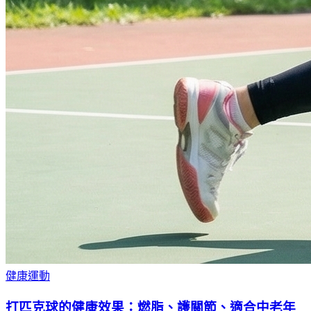
健康運動
打匹克球的健康效果：燃脂、護關節、適合中老年