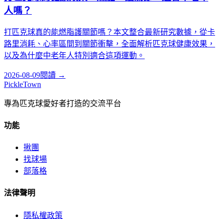
人嗎？
打匹克球真的能燃脂護關節嗎？本文整合最新研究數據，從卡
路里消耗、心率區間到關節衝擊，全面解析匹克球健康效果，
以及為什麼中老年人特別適合這項運動。
2026-08-09
閱讀 →
PickleTown
專為匹克球愛好者打造的交流平台
功能
揪團
找球場
部落格
法律聲明
隱私權政策