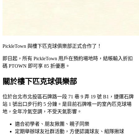
PickleTown 與樓下匹克球俱樂部正式合作了！
即日起，所有 PickleTown 用戶在預約場地時，結帳輸入折扣
碼 PTOWN 即可享 85 折優惠。
關於樓下匹克球俱樂部
位於台北市北投區石牌路一段 71 巷 9 弄 19 號 B1，捷運石牌
站 1 號出口步行約 5 分鐘。是目前石牌唯一的室內匹克球場
地，全年冷氣空調，不受天氣影響。
適合初學者、朋友揪團、親子同樂
定期舉辦球友社群活動，方便認識球友、組隊揪球