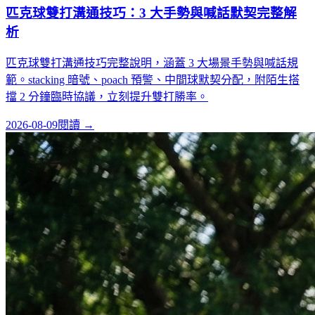
匹克球雙打溝通技巧：3 大手勢與喊話默契完整解
析
匹克球雙打溝通技巧完整說明，涵蓋 3 大場景手勢與喊話規
範。stacking 暗號、poach 預警、中間球默契分配，附陌生搭
擋 2 分鐘臨時協議，立刻提升雙打勝率。
2026-08-09
閱讀 →